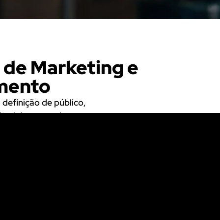
 de Marketing e
mento
 definição de público,
itorial, campanhas e
égico.