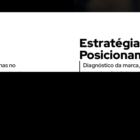
Estratégia
Posiciona
has no
Diagnóstico da marca,
ce, leads
comunicação, linha ed
direcionamento estrat